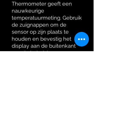
Thermometer geeft een
nauwkeurige
temperatuurmeting. Gebruik
de zuignappen om de
sensor op zijn plaats te
houden en bevestig het
display aan de buitenkant
van de behuizing.
Jokergeckos
info@jokergeckos.com
UBN-NUMBER:
8069988