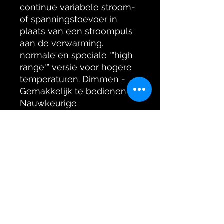
continue variabele stroom-
of spanningstoevoer in
plaats van een stroompuls
aan de verwarming.
normale en speciale ""high
range"" versie voor hogere
temperaturen. Dimmen -
Gemakkelijk te bedienen -
Nauwkeurige
temperatuurregeling -
Wijzerplaat gekalibreerd in
Fahrenheit en Celcius -
Warmte- en
vermogensindicatoren -
Bereik van 16˚ - 34˚ C
Dimmen, High Range Extra
functies: - Bereik van 26˚ -
40˚ C