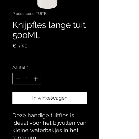
Productcode: TUITF
Knijpfles lange tuit
500ML
Prijs
€ 3,50
incl.BTW
Aantal
*
In winkelwagen
Deze handige tuitfles is
ideaal voor het bijvullen van
kleine waterbakjes in het
terrarium.