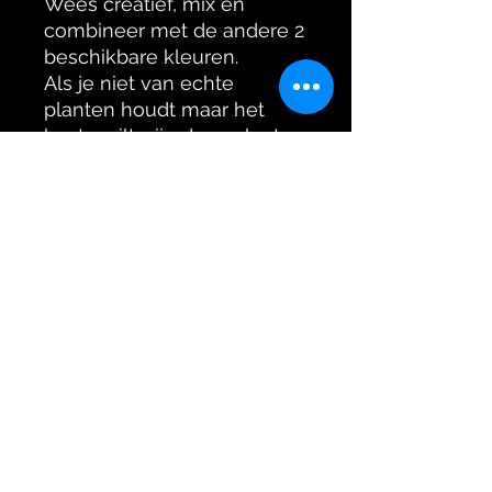
Wees creatief, mix en
combineer met de andere 2
beschikbare kleuren.
Als je niet van echte
planten houdt maar het
beste wilt, zijn deze planten
de beste keuze.
Eenvoudig schoon te
maken!
Specificaties
Weight gr
49,0
Size mm
304 x 345 x
(LxWxH)
105
Jokergeckos