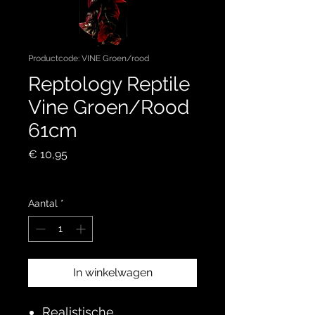
Productcode: VINE Groen/rood
Reptology Reptile
Vine Groen/Rood
61cm
Prijs
€ 10,95
incl.BTW
Aantal
*
In winkelwagen
Realistische