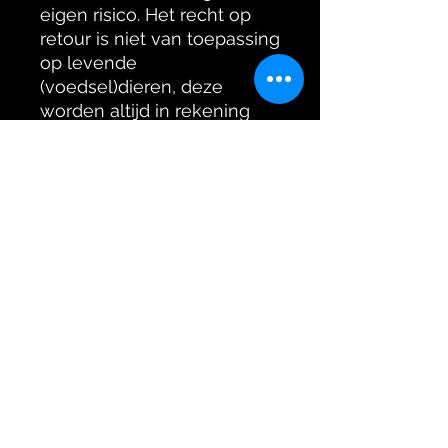
eigen risico. Het recht op
retour is niet van toepassing
op levende
(voedsel)dieren, deze
worden altijd in rekening
gebracht.
Check in de kassa altijd
even je adres op fouten
zodat de verzending soepel
en snel verloopt.
Levende voedseldieren /
voederinsecten zijn niet
geschikt voor menselijke
consumptie.
Product informatie